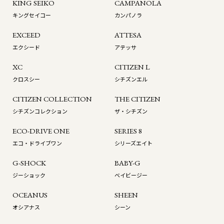
KING SEIKO
CAMPANOLA
キングセイコー
カンパノラ
EXCEED
ATTESA
エクシード
アテッサ
XC
CITIZEN L
クロスシー
シチズンエル
CITIZEN COLLECTION
THE CITIZEN
シチズンコレクション
ザ・シチズン
ECO-DRIVE ONE
SERIES 8
エコ・ドライブワン
シリーズエイト
G-SHOCK
BABY-G
ジーショック
ベイビージー
OCEANUS
SHEEN
オシアナス
シーン