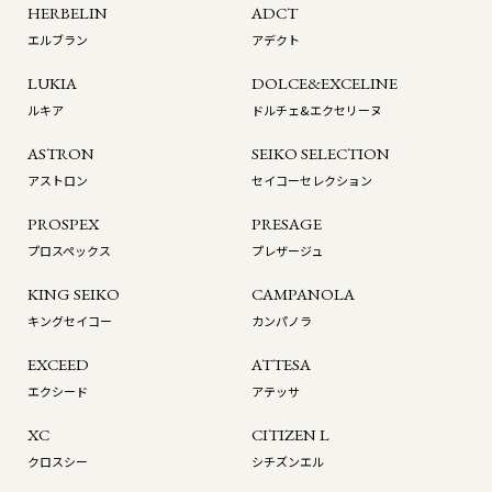
HERBELIN
ADCT
エルブラン
アデクト
LUKIA
DOLCE&EXCELINE
ルキア
ドルチェ&エクセリーヌ
ASTRON
SEIKO SELECTION
アストロン
セイコーセレクション
PROSPEX
PRESAGE
プロスペックス
プレザージュ
KING SEIKO
CAMPANOLA
キングセイコー
カンパノラ
EXCEED
ATTESA
エクシード
アテッサ
XC
CITIZEN L
クロスシー
シチズンエル