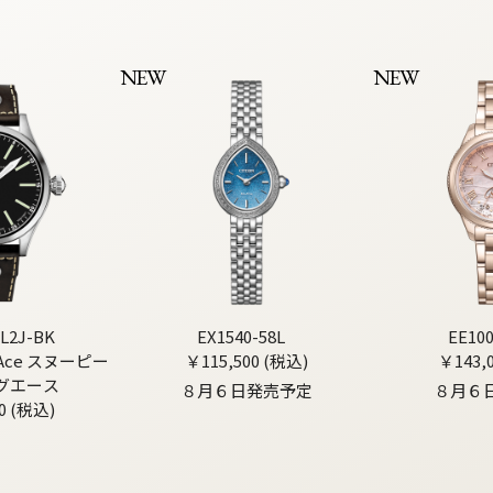
NEW
NEW
L2J-BK
EX1540-58L
EE10
g Ace スヌーピー
￥115,500 (税込)
￥143,
グエース
８月６日発売予定
８月６
0 (税込)