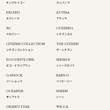
キングセイコー
カンパノラ
EXCEED
ATTESA
エクシード
アテッサ
XC
CITIZEN L
クロスシー
シチズンエル
CITIZEN COLLECTION
THE CITIZEN
シチズンコレクション
ザ・シチズン
ECO-DRIVE ONE
SERIES 8
エコ・ドライブワン
シリーズエイト
G-SHOCK
BABY-G
ジーショック
ベイビージー
OCEANUS
SHEEN
オシアナス
シーン
ORIENT STAR
WICCA