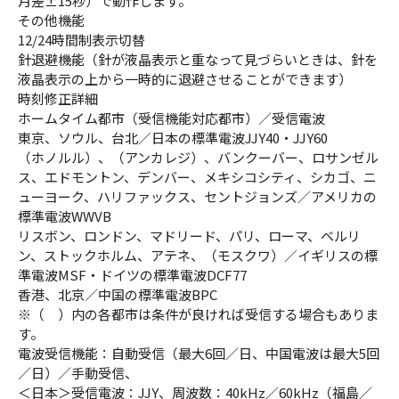
月差±15秒）で動作します。
その他機能
12/24時間制表示切替
針退避機能（針が液晶表示と重なって見づらいときは、針を
液晶表示の上から一時的に退避させることができます）
時刻修正詳細
ホームタイム都市（受信機能対応都市）／受信電波
東京、ソウル、台北／日本の標準電波JJY40・JJY60
（ホノルル）、（アンカレジ）、バンクーバー、ロサンゼル
ス、エドモントン、デンバー、メキシコシティ、シカゴ、ニ
ューヨーク、ハリファックス、セントジョンズ／アメリカの
標準電波WWVB
リスボン、ロンドン、マドリード、パリ、ローマ、ベルリ
ン、ストックホルム、アテネ、（モスクワ）／イギリスの標
準電波MSF・ドイツの標準電波DCF77
香港、北京／中国の標準電波BPC
※（ ）内の各都市は条件が良ければ受信する場合もありま
す。
電波受信機能：自動受信（最大6回／日、中国電波は最大5回
／日）／手動受信、
＜日本＞受信電波：JJY、周波数：40kHz／60kHz（福島／