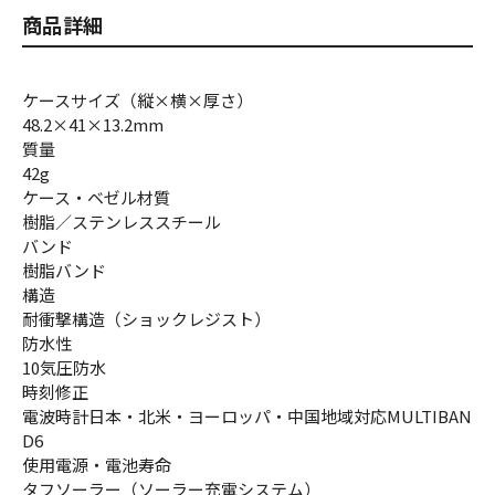
商品詳細
ケースサイズ（縦×横×厚さ）
48.2×41×13.2mm
質量
42g
ケース・ベゼル材質
樹脂／ステンレススチール
バンド
樹脂バンド
構造
耐衝撃構造（ショックレジスト）
防水性
10気圧防水
時刻修正
電波時計日本・北米・ヨーロッパ・中国地域対応MULTIBAN
D6
使用電源・電池寿命
タフソーラー（ソーラー充電システム）