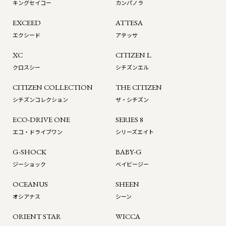
キングセイコー
カンパノラ
EXCEED
ATTESA
エクシード
アテッサ
XC
CITIZEN L
クロスシー
シチズンエル
CITIZEN COLLECTION
THE CITIZEN
シチズンコレクション
ザ・シチズン
ECO-DRIVE ONE
SERIES 8
エコ・ドライブワン
シリーズエイト
G-SHOCK
BABY-G
ジーショック
ベイビージー
OCEANUS
SHEEN
オシアナス
シーン
ORIENT STAR
WICCA