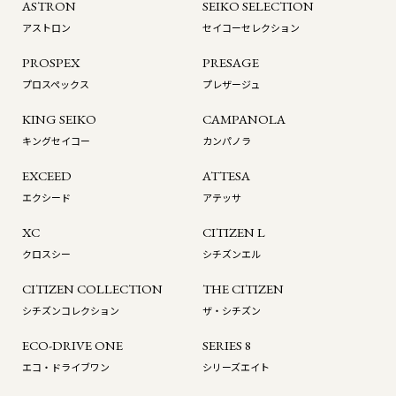
ASTRON
SEIKO SELECTION
アストロン
セイコーセレクション
PROSPEX
PRESAGE
プロスペックス
プレザージュ
KING SEIKO
CAMPANOLA
キングセイコー
カンパノラ
EXCEED
ATTESA
エクシード
アテッサ
XC
CITIZEN L
クロスシー
シチズンエル
CITIZEN COLLECTION
THE CITIZEN
シチズンコレクション
ザ・シチズン
ECO-DRIVE ONE
SERIES 8
エコ・ドライブワン
シリーズエイト