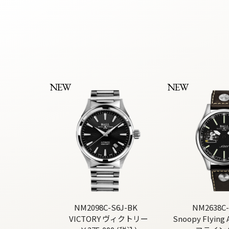
NEW
NEW
NM2098C-S6J-BK
NM2638C-
VICTORY ヴィクトリー
Snoopy Flyin