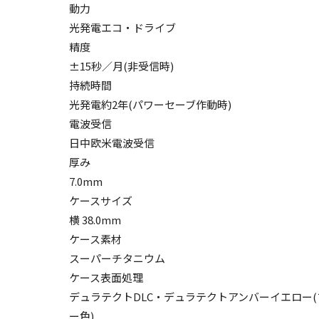
動力
光発電エコ・ドライブ
精度
±15秒／月(非受信時)
持続時間
光発電約2年(パワーセーブ作動時)
電波受信
日中欧米電波受信
厚み
7.0mm
ケースサイズ
横 38.0mm
ケース素材
スーパーチタニウム
ケース表面処理
デュラテクトDLC・デュラテクトアンバーイエロー
ー色)