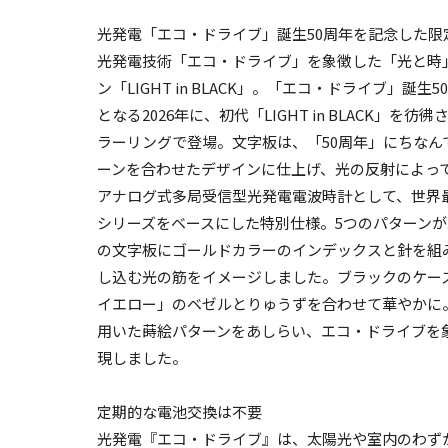
光発電「エコ・ドライブ」誕生50周年を記念した限
光発電技術「エコ・ドライブ」を象徴した「光と時
ン「LIGHT in BLACK」。「エコ・ドライブ」誕
となる2026年に、初代「LIGHT in BLACK」
ラーリングで登場。文字板は、「50周年」にちなん
ーンを合わせたデザインに仕上げ、光の反射によっ
アナログ式多局受信型光発電電波時計として、世界最薄*7
シリーズをベースにした特別仕様。5つのパターン
の文字板にゴールドカラーのインデックスと針を組
し込む光の筋をイメージしました。ブラックのケー
イエロー」のベゼルとりゅうずを合わせて華やかに
用いた蒔絵パターンをあしらい、エコ・ドライブを
現しました。
定期的な電池交換は不要
光発電『エコ・ドライブ』は、太陽光や室内のわず