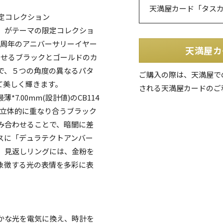
天満屋カード「タス
定コレクション
」がテーマの限定コレクショ
生50周年のアニバーサリーイヤー
天満屋カ
を彷彿させるブラックとゴールドのカ
で、５つの角度の異なるパタ
ご購入の際は、天満屋で
て美しく輝きます。
される天満屋カードのご
.00mm(設計値)のCB114
が立体的に重なり合うブラック
み合わせることで、暗闇に差
スに「デュラテクトアンバー
。見返しリングには、金粉を
象徴する光の表情を多彩に表
かな光を電気に換え、時計を