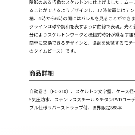
陰影のある巧緻なスケルトンに仕上げました。ムー
ることができるようデザインし、12 時位置にはテン
構、4 時から6 時の間にはバレルを見ることができ
グラインは球や調和を表すように曲線で表現。光と
分によりスケルトンワークと機械式時計が織なす趣
簡単に交換できるデザインと、協調を象徴するモチ
のタイムピース〉です。
商品詳細
自動巻き〔FC-310〕、スケルトン文字盤、ケース径4
5気圧防水、ステンレススチール＆チタンPVDコー
ブル仕様ラバーストラップ付、世界限定888本