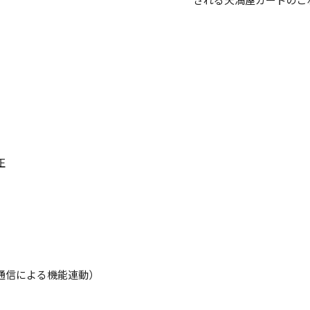
正
h通信による機能連動）