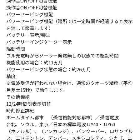
操作音ON/OFF切替機能
操作音ON/OFF切替機能
パワーセービング機能
パワーセービング機能（暗所では一定時間が経過すると表示
を消して節電します）
バッテリー表示/警告
バッテリーインジケーター表示
駆動時間
フル充電時からソーラー発電無しの状態での駆動時間
機能使用の場合：約11ヵ月
パワーセービング状態の場合：約26ヵ月
精度
※電波受信が行われない場合は、通常のクオーツ精度（平均
月差±15秒）で動作します。
その他機能
12/24時間制表示切替
時刻修正詳細
ホームタイム都市 （受信機能対応都市）／受信電波
台北、ソウル、東京／日本の標準電波JJY40・JJY60
（ホノルル）、（アンカレジ）、バンクーバー、ロサンゼル
ス、エドモントン、デンバー、メキシコシティ、シカゴ、ニ