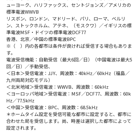
ューヨーク、ハリファックス、セントジョンズ／アメリカの
標準電波WWVB
リスボン、ロンドン、マドリード、パリ、ローマ、ベルリ
ン、ストックホルム、アテネ、（モスクワ）／イギリスの標
準電波MSF・ドイツの標準電波DCF77
香港、北京／中国の標準電波BPC
※（ ）内の各都市は条件が良ければ受信する場合もありま
す。
電波受信機能：自動受信（最大6回／日）（中国電波は最大5
回／日）／手動受信、
＜日本＞受信電波：JJY、周波数：40kHz／60kHz（福島／
九州両局対応モデル）
＜北米地域＞受信電波：WWVB、周波数：60kHz
＜ヨーロッパ地域＞受信電波：MSF／DCF77、周波数：60k
Hz／77.5kHz
＜中国＞受信電波：BPC、周波数：68.5kHz
＊ホームタイム設定を受信可能な都市に設定すると、都市に
合わせた局を受信します。尚、時差は選択した都市によって
設定されます。