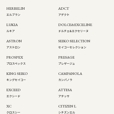
HERBELIN
ADCT
エルブラン
アデクト
LUKIA
DOLCE&EXCELINE
ルキア
ドルチェ&エクセリーヌ
ASTRON
SEIKO SELECTION
アストロン
セイコーセレクション
PROSPEX
PRESAGE
プロスペックス
プレザージュ
KING SEIKO
CAMPANOLA
キングセイコー
カンパノラ
EXCEED
ATTESA
エクシード
アテッサ
XC
CITIZEN L
クロスシー
シチズンエル