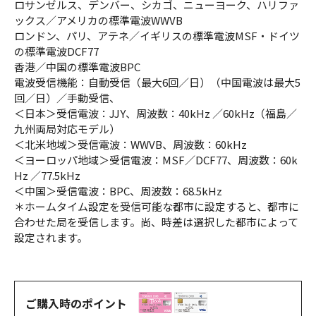
ロサンゼルス、デンバー、シカゴ、ニューヨーク、ハリファ
ックス／アメリカの標準電波WWVB
ロンドン、パリ、アテネ／イギリスの標準電波MSF・ドイツ
の標準電波DCF77
香港／中国の標準電波BPC
電波受信機能：自動受信（最大6回／日）（中国電波は最大5
回／日）／手動受信、
＜日本＞受信電波：JJY、周波数：40kHz ／60kHz（福島／
九州両局対応モデル）
＜北米地域＞受信電波：WWVB、周波数：60kHz
＜ヨーロッパ地域＞受信電波：MSF／DCF77、周波数：60k
Hz ／77.5kHz
＜中国＞受信電波：BPC、周波数：68.5kHz
＊ホームタイム設定を受信可能な都市に設定すると、都市に
合わせた局を受信します。尚、時差は選択した都市によって
設定されます。
ご購入時のポイント