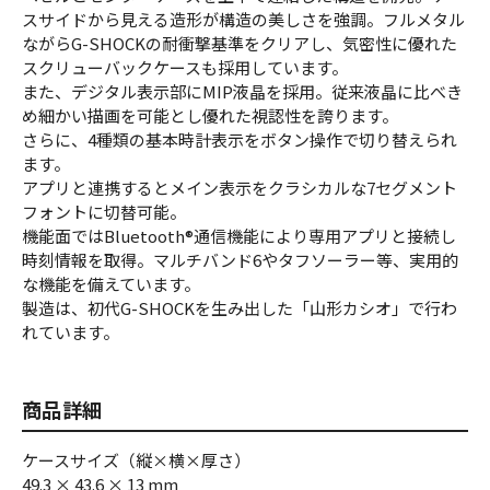
スサイドから見える造形が構造の美しさを強調。フルメタル
ながらG-SHOCKの耐衝撃基準をクリアし、気密性に優れた
スクリューバックケースも採用しています。
また、デジタル表示部にMIP液晶を採用。従来液晶に比べき
め細かい描画を可能とし優れた視認性を誇ります。
さらに、4種類の基本時計表示をボタン操作で切り替えられ
ます。
アプリと連携するとメイン表示をクラシカルな7セグメント
フォントに切替可能。
機能面ではBluetooth®通信機能により専用アプリと接続し
時刻情報を取得。マルチバンド6やタフソーラー等、実用的
な機能を備えています。
製造は、初代G-SHOCKを生み出した「山形カシオ」で行わ
れています。
商品詳細
ケースサイズ（縦×横×厚さ）
49.3 × 43.6 × 13 mm