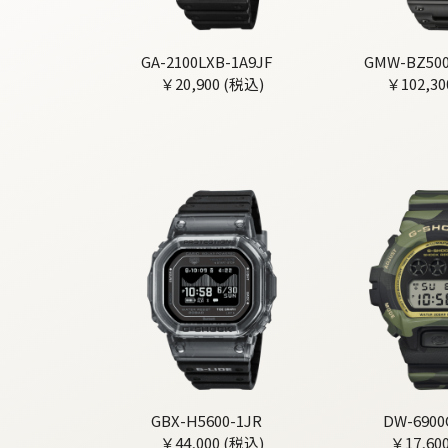
GA-2100LXB-1A9JF
GMW-BZ500
￥20,900 (税込)
￥102,30
GBX-H5600-1JR
DW-6900
￥44,000 (税込)
￥17,60