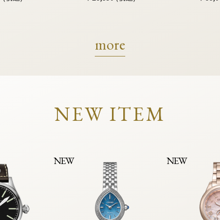
more
NEW ITEM
NEW
NEW