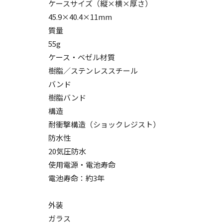
ケースサイズ（縦×横×厚さ）
45.9×40.4×11mm
質量
55g
ケース・ベゼル材質
樹脂／ステンレススチール
バンド
樹脂バンド
構造
耐衝撃構造（ショックレジスト）
防水性
20気圧防水
使用電源・電池寿命
電池寿命：約3年
外装
ガラス