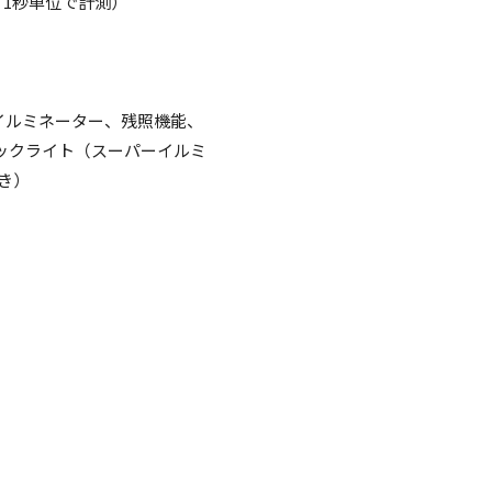
、1秒単位で計測）
ーイルミネーター、残照機能、
Dバックライト（スーパーイルミ
き）