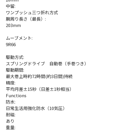
中留:
ワンプッシュ三つ折れ方式
腕周り長さ（最長）:
203mm
ムーブメント:
9R66
駆動方式:
スプリングドライブ 自動巻（手巻つき）
駆動期間:
最大巻上時約72時間(約3日間)持続
精度:
平均月差±15秒（日差±1秒相当）
Functions
防水:
日常生活用強化防水（10気圧）
耐磁:
あり
重量: