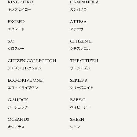
KING SEIKO
CAMPANOLA
キングセイコー
カンパノラ
EXCEED
ATTESA
エクシード
アテッサ
XC
CITIZEN L
クロスシー
シチズンエル
CITIZEN COLLECTION
THE CITIZEN
シチズンコレクション
ザ・シチズン
ECO-DRIVE ONE
SERIES 8
エコ・ドライブワン
シリーズエイト
G-SHOCK
BABY-G
ジーショック
ベイビージー
OCEANUS
SHEEN
オシアナス
シーン