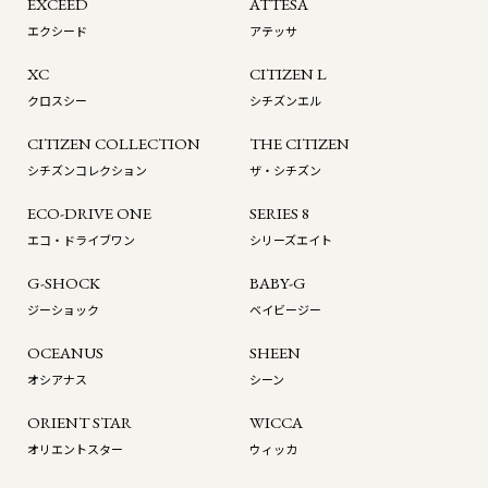
EXCEED
ATTESA
エクシード
アテッサ
XC
CITIZEN L
クロスシー
シチズンエル
CITIZEN COLLECTION
THE CITIZEN
シチズンコレクション
ザ・シチズン
ECO-DRIVE ONE
SERIES 8
エコ・ドライブワン
シリーズエイト
G-SHOCK
BABY-G
ジーショック
ベイビージー
OCEANUS
SHEEN
オシアナス
シーン
ORIENT STAR
WICCA
オリエントスター
ウィッカ