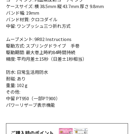
ケースサイズ: 横 38.5mm 縦 43.7mm 厚さ 9.8mm
バンド幅: 19mm
バンド材質: クロコダイル
中留: ワンプッシュ三つ折れ方式
ムーブメント: 9R02 Instructions
駆動方式: スプリングドライブ 手巻
駆動期間: 最大巻上時約84時間持続
精度: 平均月差±15秒（日差±1秒相当）
防水: 日常生活用防水
耐磁: あり
重量: 102 g
その他:
中留 PT950（一部PT900）
パワーリザーブ表示機能
ご購入時のポイント