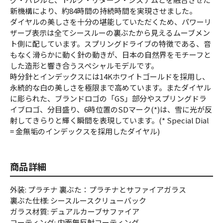
新機構により、約84時間の持続時間を実現させました。
ダイヤルの美しさを十分の堪能していただくため、パワーリ
ザーブ表示は全てシースルーの裏ぶたから見えるムーブメン
ト側に配しています。スプリングドライブの特徴である、音
もなく滑らかに動く針の動きが、日本の自然界をモチーフと
した造形と響き合うスペシャルモデルです。
時分針とインデックスには14Kホワイトゴールドを採用し、
永続的な白の美しさを極限まで高めています。またダイヤル
に彫られた、ブランドロゴの「GS」部分やスプリングドラ
イブロゴ、分目盛り、6時位置のSDマーク(*)は、雪に光が反
射してきらりと輝く瞬間を表現しています。(* Special Dial
= 金無垢のインデックスを採用したダイヤル)
商品詳細
外装: プラチナ 裏ぶた：プラチナとサファイアガラス
裏ぶた仕様: シースルースクリューバック
ガラス材質: デュアルカーブサファイア
コーティング: 内面無反射コーティング