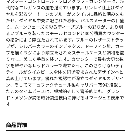
マスター・コントロール・クロノグラフ・カレンダーは、現
代的なエレガンスの趣を湛えています。サンレイ仕上げダイ
ヤルを彩るツートーンのブルーがスタイルに品格と深みをも
たせ、ダイヤル中央に配された秒針、パルスメーターの目盛
り、ムーンフェーズを彩るディープブルーの彩りが、より明
るいブルーを装ったスモールセコンドと30分積算カウンター
の指針により際立たされています。ブルーのレザーストラッ
プが、シルバーカラーのインデックス、ドーフィン針、カー
ブを描くラグにより際立たされたスチールケースと調和を織
りなし、美しく手首を装います。カウンターで最も大切な数
字を鮮やかなレッドカラーで際立たせ、このさりげないディ
ティールがタイムピース全体を研ぎ澄まされたデザインへと
高め上げています。優れた視認性が際立つダイヤルのデザイ
ン、そしてマニュファクチュール製キャリバー759を搭載し
たこのタイムピースは、機械的そして審美的にも、グラン
ド・メゾンが誇る時計製造技術に捧げるオマージュの表象で
す
商品詳細