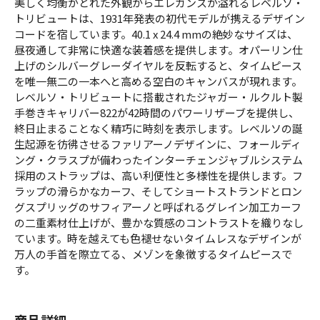
美しく均衡がとれた外観からエレガンスが溢れるレベルソ・
トリビュートは、1931年発表の初代モデルが携えるデザイン
コードを宿しています。40.1 x 24.4 mmの絶妙なサイズは、
昼夜通して非常に快適な装着感を提供します。オパーリン仕
上げのシルバーグレーダイヤルを反転すると、タイムピース
を唯一無二の一本へと高める空白のキャンバスが現れます。
レベルソ・トリビュートに搭載されたジャガー・ルクルト製
手巻きキャリバー822が42時間のパワーリザーブを提供し、
終日止まることなく精巧に時刻を表示します。レベルソの誕
生起源を彷彿させるファリアーノデザインに、フォールディ
ング・クラスプが備わったインターチェンジャブルシステム
採用のストラップは、高い利便性と多様性を提供します。フ
ラップの滑らかなカーフ、そしてショートストランドとロン
グスプリッグのサフィアーノと呼ばれるグレイン加工カーフ
の二重素材仕上げが、豊かな質感のコントラストを織りなし
ています。時を越えても色褪せないタイムレスなデザインが
万人の手首を際立てる、メゾンを象徴するタイムピースで
す。