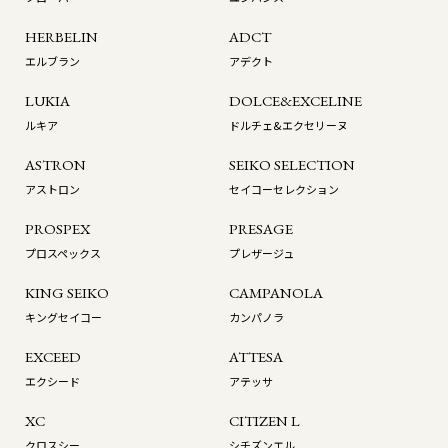
HERBELIN
ADCT
エルブラン
アデクト
LUKIA
DOLCE&EXCELINE
ルキア
ドルチェ&エクセリーヌ
ASTRON
SEIKO SELECTION
アストロン
セイコーセレクション
PROSPEX
PRESAGE
プロスペックス
プレザージュ
KING SEIKO
CAMPANOLA
キングセイコー
カンパノラ
EXCEED
ATTESA
エクシード
アテッサ
XC
CITIZEN L
クロスシー
シチズンエル