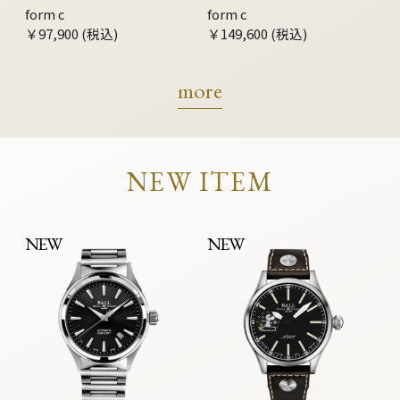
form c
form c
￥97,900 (税込)
￥149,600 (税込)
more
NEW ITEM
NEW
NEW