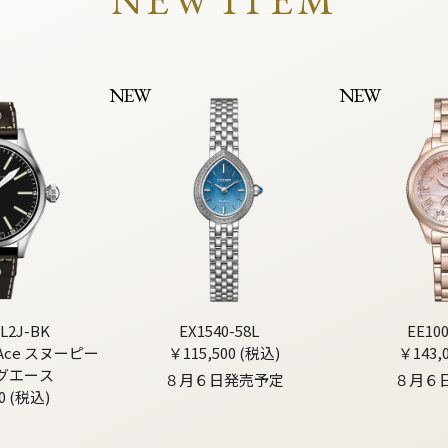
NEW ITEM
NEW
NEW
L2J-BK
EX1540-58L
EE10
g Ace スヌーピー
￥115,500 (税込)
￥143,
グエース
８月６日発売予定
８月６
0 (税込)