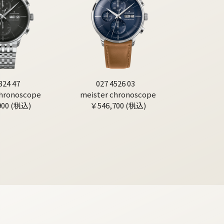
324 47
027 4526 03
chronoscope
meister chronoscope
900 (税込)
￥546,700 (税込)