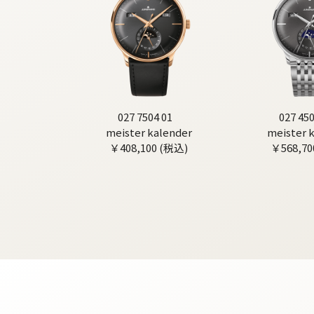
027 7504 01
027 450
meister kalender
meister 
￥408,100 (税込)
￥568,70