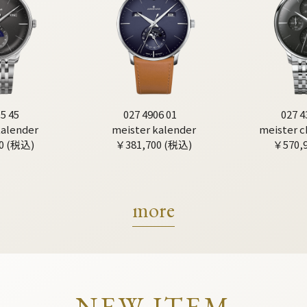
5 45
027 4906 01
027 4
kalender
meister kalender
meister 
0 (税込)
￥381,700 (税込)
￥570,
more