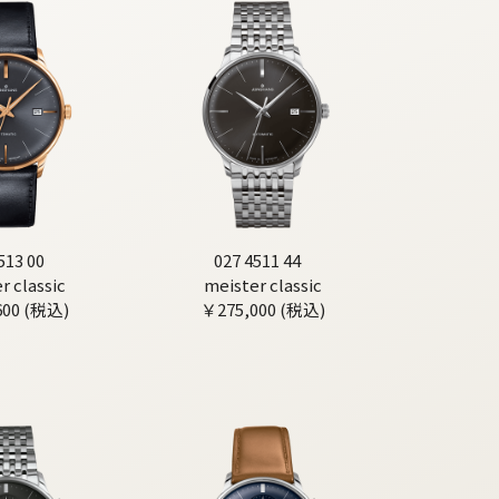
513 00
027 4511 44
r classic
meister classic
600 (税込)
￥275,000 (税込)