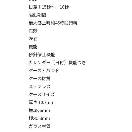
日差＋15秒～－10秒
駆動期間
最大巻上時約45時間持続
石数
26石
機能
秒針停止機能
カレンダー（日付）機能つき
ケース・バンド
ケース材質
ステンレス
ケースサイズ
厚さ:10.7mm
横:38.6mm
縦:45.8mm
ガラス材質