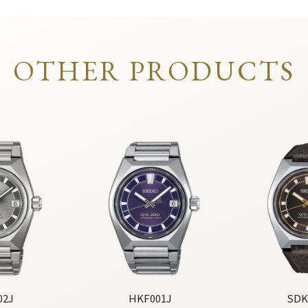
OTHER PRODUCTS
02J
HKF001J
SDK