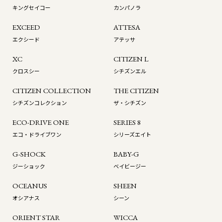
キングセイコー
カンパノラ
EXCEED
ATTESA
エクシード
アテッサ
XC
CITIZEN L
クロスシー
シチズンエル
CITIZEN COLLECTION
THE CITIZEN
シチズンコレクション
ザ・シチズン
ECO-DRIVE ONE
SERIES 8
エコ・ドライブワン
シリーズエイト
G-SHOCK
BABY-G
ジーショック
ベイビージー
OCEANUS
SHEEN
オシアナス
シーン
ORIENT STAR
WICCA