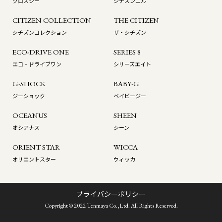
クロスシー
シチズンエル
CITIZEN COLLECTION
THE CITIZEN
シチズンコレクション
ザ・シチズン
ECO-DRIVE ONE
SERIES 8
エコ・ドライブワン
シリーズエイト
G-SHOCK
BABY-G
ジーショック
ベイビージー
OCEANUS
SHEEN
オシアナス
シーン
ORIENT STAR
WICCA
オリエントスター
ウィッカ
プライバシーポリシー
Copyright © 2022 Tenmaya Co.,Ltd. All Rights Reserved.