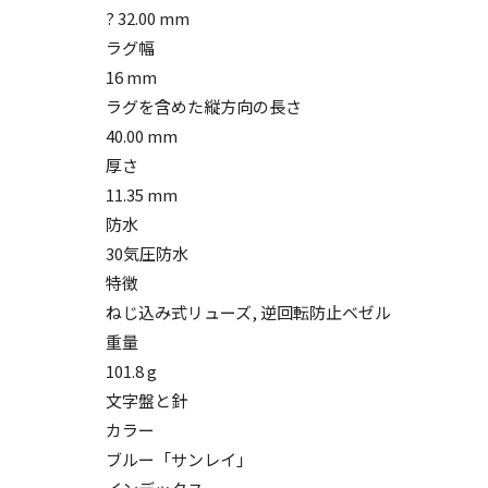
? 32.00 mm
ラグ幅
16 mm
ラグを含めた縦方向の長さ
40.00 mm
厚さ
11.35 mm
防水
30気圧防水
特徴
ねじ込み式リューズ, 逆回転防止ベゼル
重量
101.8 g
文字盤と針
カラー
ブルー「サンレイ」