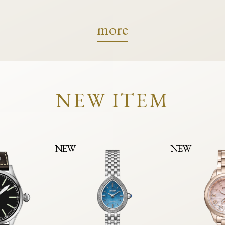
more
NEW ITEM
NEW
NEW