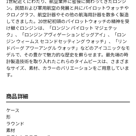
1世紀近くにわたり、航空業界に密接に関わってきたロンジ
ン。民間および軍用航空の発展と共にパイロットウォッチや
クロノグラフ、航空計器やその他の航海用計器を数多く製造
してきました。20世紀初頭のパイロットウォッチの精神を受
け継ぐロンジンは、「ロンジン パイロット マジェテッ
ク」、「ロンジン アヴィゲーション ビッグアイ」、「ロン
ジン ウィームス セコンドセッティング ウォッチ」、「リン
ドバーグ アワーアングル ウォッチ」などのアイコニックなモ
デルで、その豊かで魅力的な歴史を蘇らせます。最先端の時
計製造技術を取り入れたこれらのタイムピースは、さまざま
なサイズ、素材、カラーのバリエーションをご用意していま
す。
商品詳細
ケース
形
ラウンド
素材