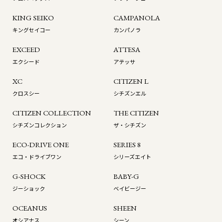
KING SEIKO
CAMPANOLA
キングセイコー
カンパノラ
EXCEED
ATTESA
エクシード
アテッサ
XC
CITIZEN L
クロスシー
シチズンエル
CITIZEN COLLECTION
THE CITIZEN
シチズンコレクション
ザ・シチズン
ECO-DRIVE ONE
SERIES 8
エコ・ドライブワン
シリーズエイト
G-SHOCK
BABY-G
ジーショック
ベイビージー
OCEANUS
SHEEN
オシアナス
シーン