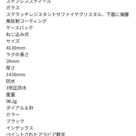
ステンレススティール
ガラス
スクラッチレジスタントサファイヤクリスタル、下面に複層
無反射コーティング
ケースバック
ねじ込み式
サイズ
41.00mm
ラグの長さ
20mm
厚さ
14.50mm
防水
3気圧防水
重量
98.2g
ダイアル＆針
カラー
ブラック
インデックス
ペイントされたアラビア数字