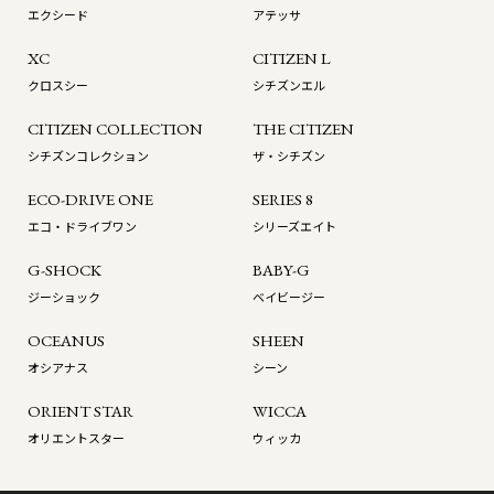
エクシード
アテッサ
XC
CITIZEN L
クロスシー
シチズンエル
CITIZEN COLLECTION
THE CITIZEN
シチズンコレクション
ザ・シチズン
ECO-DRIVE ONE
SERIES 8
エコ・ドライブワン
シリーズエイト
G-SHOCK
BABY-G
ジーショック
ベイビージー
OCEANUS
SHEEN
オシアナス
シーン
ORIENT STAR
WICCA
オリエントスター
ウィッカ