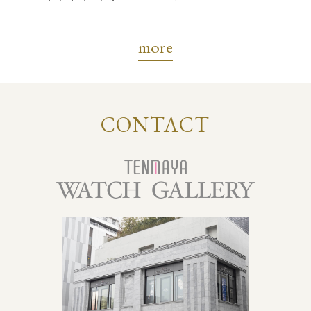
7/17(金)-8/31(月)
more
CONTACT