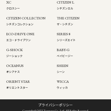
XC
CITIZEN L
クロスシー
シチズンエル
CITIZEN COLLECTION
THE CITIZEN
シチズンコレクション
ザ・シチズン
ECO-DRIVE ONE
SERIES 8
エコ・ドライブワン
シリーズエイト
G-SHOCK
BABY-G
ジーショック
ベイビージー
OCEANUS
SHEEN
オシアナス
シーン
ORIENT STAR
WICCA
オリエントスター
ウィッカ
プライバシーポリシー
Copyright © 2022 Tenmaya Co.,Ltd. All Rights Reserved.