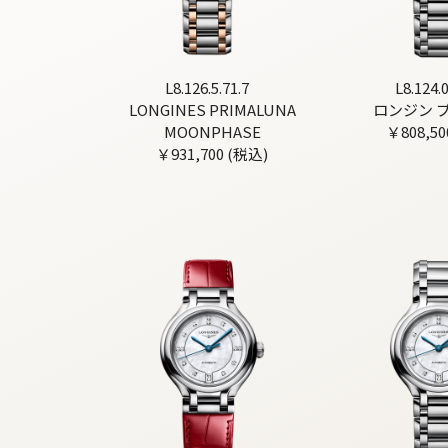
L8.126.5.71.7
L8.124.0
LONGINES PRIMALUNA
ロンジン 
MOONPHASE
￥808,50
￥931,700 (税込)