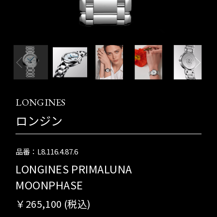
LONGINES
ロンジン
品番：L8.116.4.87.6
LONGINES PRIMALUNA
MOONPHASE
￥265,100 (税込)