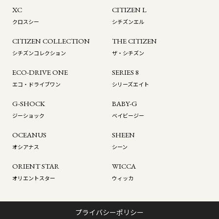
XC
CITIZEN L
クロスシー
シチズンエル
CITIZEN COLLECTION
THE CITIZEN
シチズンコレクション
ザ・シチズン
ECO-DRIVE ONE
SERIES 8
エコ・ドライブワン
シリーズエイト
G-SHOCK
BABY-G
ジーショック
ベイビージー
OCEANUS
SHEEN
オシアナス
シーン
ORIENT STAR
WICCA
オリエントスター
ウィッカ
プライバシーポリシー