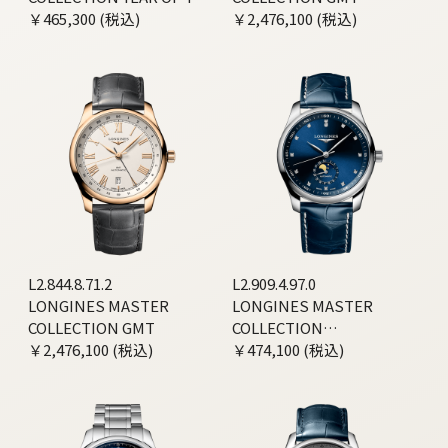
HORSE EDITION
￥465,300 (税込)
￥2,476,100 (税込)
L2.844.8.71.2
L2.909.4.97.0
LONGINES MASTER
LONGINES MASTER
COLLECTION GMT
COLLECTION
￥2,476,100 (税込)
MOONPHASE
￥474,100 (税込)