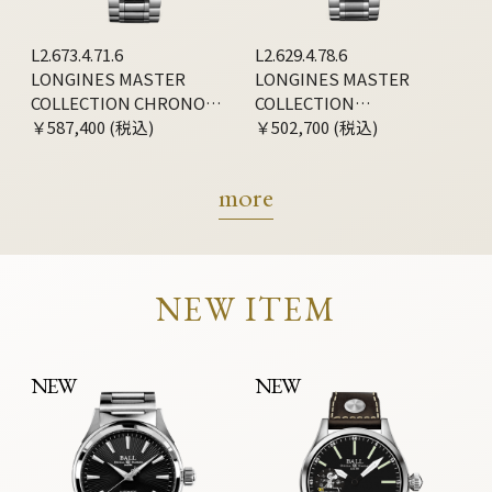
L2.673.4.71.6
L2.629.4.78.6
LONGINES MASTER
LONGINES MASTER
COLLECTION CHRONO
COLLECTION
MOONPHASE
￥587,400 (税込)
CHRONOGRAPH
￥502,700 (税込)
more
NEW ITEM
NEW
NEW