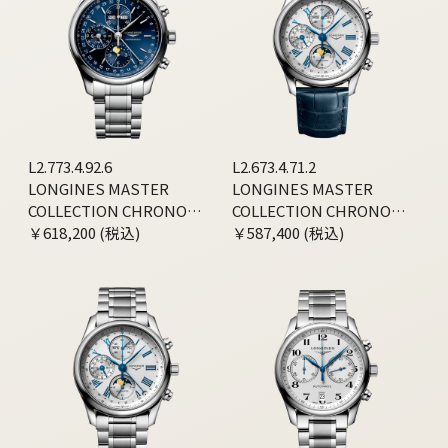
L2.773.4.92.6
L2.673.4.71.2
LONGINES MASTER
LONGINES MASTER
COLLECTION CHRONO
COLLECTION CHRONO
MOONPHASE
￥618,200 (税込)
MOONPHASE
￥587,400 (税込)