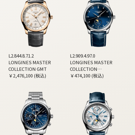
L2.844.8.71.2
L2.909.4.97.0
LONGINES MASTER
LONGINES MASTER
COLLECTION GMT
COLLECTION
￥2,476,100 (税込)
MOONPHASE
￥474,100 (税込)