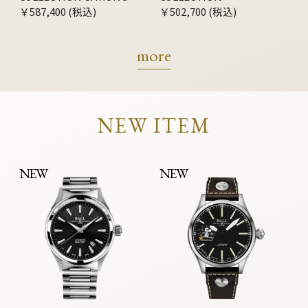
MOONPHASE
￥587,400 (税込)
CHRONOGRAPH
￥502,700 (税込)
more
NEW ITEM
NEW
NEW