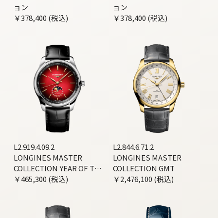
ョン
ョン
￥378,400 (税込)
￥378,400 (税込)
L2.919.4.09.2
L2.844.6.71.2
LONGINES MASTER
LONGINES MASTER
COLLECTION YEAR OF THE
COLLECTION GMT
HORSE EDITION
￥465,300 (税込)
￥2,476,100 (税込)