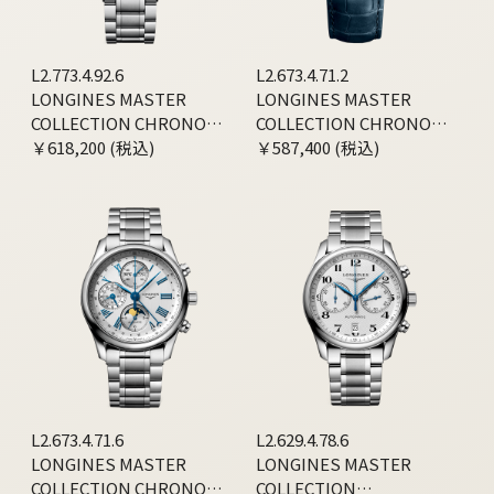
L2.773.4.92.6
L2.673.4.71.2
LONGINES MASTER
LONGINES MASTER
COLLECTION CHRONO
COLLECTION CHRONO
MOONPHASE
￥618,200 (税込)
MOONPHASE
￥587,400 (税込)
L2.673.4.71.6
L2.629.4.78.6
LONGINES MASTER
LONGINES MASTER
COLLECTION CHRONO
COLLECTION