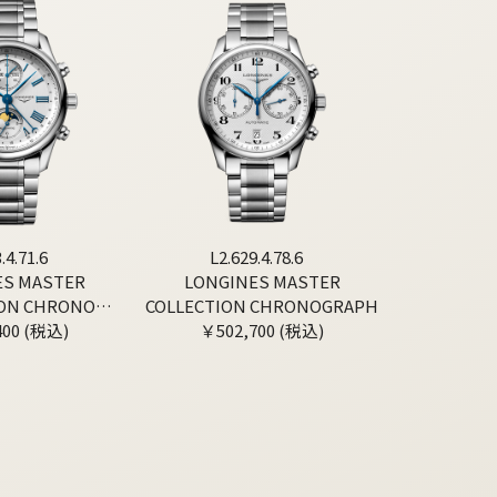
.4.71.6
L2.629.4.78.6
ES MASTER
LONGINES MASTER
ION CHRONO
COLLECTION CHRONOGRAPH
400 (税込)
NPHASE
￥502,700 (税込)