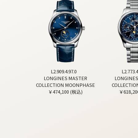
L2.909.4.97.0
L2.773.4
LONGINES MASTER
LONGINES
COLLECTION MOONPHASE
COLLECTIO
￥474,100 (税込)
￥618,20
MOONP