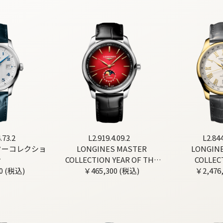
.73.2
L2.919.4.09.2
L2.844
ターコレクショ
LONGINES MASTER
LONGIN
ン
COLLECTION YEAR OF THE
COLLEC
0 (税込)
HORSE EDITION
￥465,300 (税込)
￥2,476