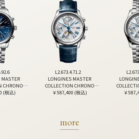
.92.6
L2.673.4.71.2
L2.673
 MASTER
LONGINES MASTER
LONGIN
N CHRONO
COLLECTION CHRONO
COLLECT
0 (税込)
HASE
￥587,400 (税込)
MOONPHASE
￥587,
MOO
more