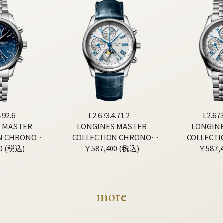
.92.6
L2.673.4.71.2
L2.673
 MASTER
LONGINES MASTER
LONGIN
N CHRONO
COLLECTION CHRONO
COLLECT
0 (税込)
HASE
￥587,400 (税込)
MOONPHASE
￥587,
MOO
more