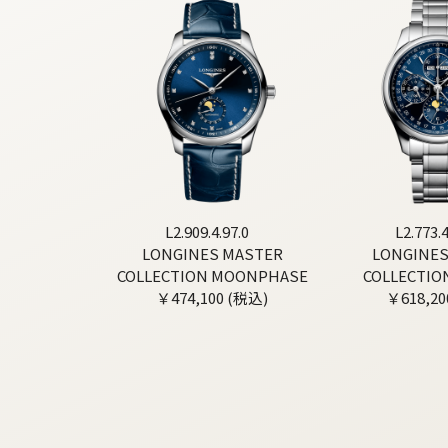
L2.909.4.97.0
L2.773.4
LONGINES MASTER
LONGINES
COLLECTION MOONPHASE
COLLECTIO
￥474,100 (税込)
￥618,20
MOONP