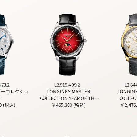
.73.2
L2.919.4.09.2
L2.844
ターコレクショ
LONGINES MASTER
LONGIN
ン
COLLECTION YEAR OF THE
COLLEC
0 (税込)
HORSE EDITION
￥465,300 (税込)
￥2,476