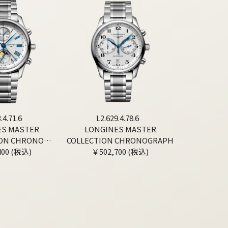
.4.71.6
L2.629.4.78.6
ES MASTER
LONGINES MASTER
ION CHRONO
COLLECTION CHRONOGRAPH
400 (税込)
NPHASE
￥502,700 (税込)