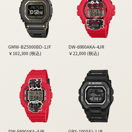
GMW-BZ5000BD-1JF
DW-6900AKA-4JR
￥102,300 (税込)
￥22,000 (税込)
DW-5600AKA-4JR
GBX-100SFJ-1JR