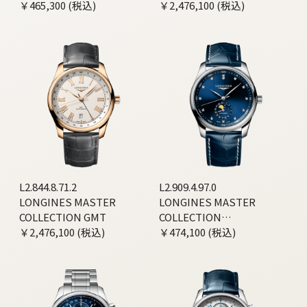
HORSE EDITION
￥465,300 (税込)
￥2,476,100 (税込)
L2.844.8.71.2
L2.909.4.97.0
LONGINES MASTER
LONGINES MASTER
COLLECTION GMT
COLLECTION
￥2,476,100 (税込)
MOONPHASE
￥474,100 (税込)