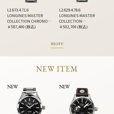
L2.673.4.71.6
L2.629.4.78.6
LONGINES MASTER
LONGINES MASTER
COLLECTION CHRONO
COLLECTION
MOONPHASE
￥587,400 (税込)
CHRONOGRAPH
￥502,700 (税込)
more
NEW ITEM
NEW
NEW