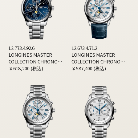
L2.773.4.92.6
L2.673.4.71.2
LONGINES MASTER
LONGINES MASTER
COLLECTION CHRONO
COLLECTION CHRONO
MOONPHASE
￥618,200 (税込)
MOONPHASE
￥587,400 (税込)