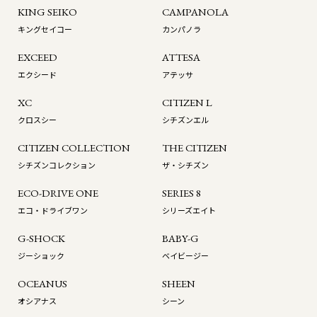
KING SEIKO
CAMPANOLA
キングセイコー
カンパノラ
EXCEED
ATTESA
エクシード
アテッサ
XC
CITIZEN L
クロスシー
シチズンエル
CITIZEN COLLECTION
THE CITIZEN
シチズンコレクション
ザ・シチズン
ECO-DRIVE ONE
SERIES 8
エコ・ドライブワン
シリーズエイト
G-SHOCK
BABY-G
ジーショック
ベイビージー
OCEANUS
SHEEN
オシアナス
シーン