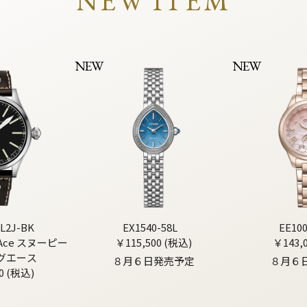
NEW ITEM
NEW
NEW
L2J-BK
EX1540-58L
EE10
g Ace スヌーピー
￥115,500 (税込)
￥143,
グエース
８月６日発売予定
８月６
0 (税込)