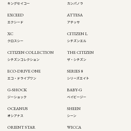
キングセイコー
カンパノラ
EXCEED
ATTESA
エクシード
アテッサ
XC
CITIZEN L
クロスシー
シチズンエル
CITIZEN COLLECTION
THE CITIZEN
シチズンコレクション
ザ・シチズン
ECO-DRIVE ONE
SERIES 8
エコ・ドライブワン
シリーズエイト
G-SHOCK
BABY-G
ジーショック
ベイビージー
OCEANUS
SHEEN
オシアナス
シーン
ORIENT STAR
WICCA