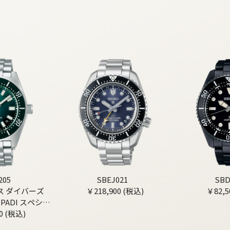
205
SBEJ021
SBD
ス ダイバーズ
￥218,900 (税込)
￥82,5
PADI スペシャ
0 (税込)
ィション