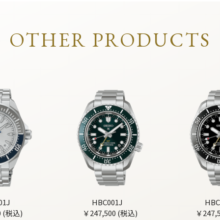
OTHER PRODUCTS
01J
HBC001J
HBC
0 (税込)
￥247,500 (税込)
￥247,