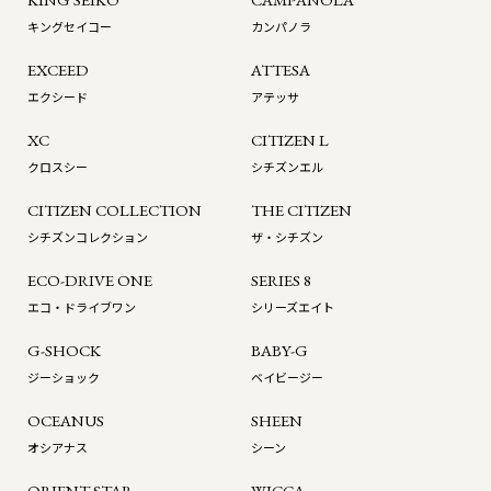
キングセイコー
カンパノラ
EXCEED
ATTESA
エクシード
アテッサ
XC
CITIZEN L
クロスシー
シチズンエル
CITIZEN COLLECTION
THE CITIZEN
シチズンコレクション
ザ・シチズン
ECO-DRIVE ONE
SERIES 8
エコ・ドライブワン
シリーズエイト
G-SHOCK
BABY-G
ジーショック
ベイビージー
OCEANUS
SHEEN
オシアナス
シーン
ORIENT STAR
WICCA