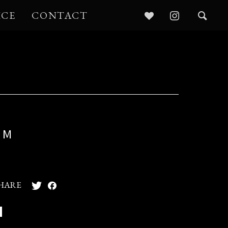
ICE
CONTACT
 M
HARE