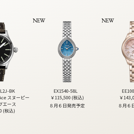
NEW
NEW
L2J-BK
EX1540-58L
EE10
g Ace スヌーピー
￥115,500 (税込)
￥143,
グエース
８月６日発売予定
８月６
0 (税込)