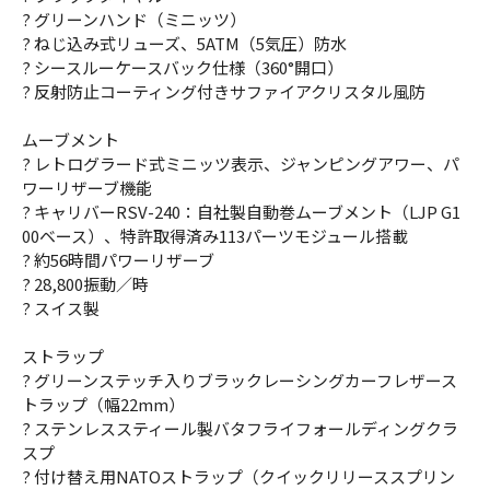
? グリーンハンド（ミニッツ）
? ねじ込み式リューズ、5ATM（5気圧）防水
? シースルーケースバック仕様（360°開口）
? 反射防止コーティング付きサファイアクリスタル風防
ムーブメント
? レトログラード式ミニッツ表示、ジャンピングアワー、パ
ワーリザーブ機能
? キャリバーRSV-240：自社製自動巻ムーブメント（LJP G1
00ベース）、特許取得済み113パーツモジュール搭載
? 約56時間パワーリザーブ
? 28,800振動／時
? スイス製
ストラップ
? グリーンステッチ入りブラックレーシングカーフレザース
トラップ（幅22mm）
? ステンレススティール製バタフライフォールディングクラ
スプ
? 付け替え用NATOストラップ（クイックリリーススプリン