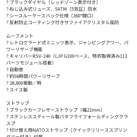
? ブラックダイヤル（レッドゾーン表示付き）
? ねじ込み式リューズ、5ATM（5気圧）防水
? シースルーケースバック仕様（360°開口）
? 反射防止コーティング付きサファイアクリスタル風防
ムーブメント
? レトログラード式ミニッツ表示、ジャンピングアワー、パ
ワーリザーブ機能
? キャリバーRSV-240（LJP G100ベース、特許取得済み113
パーツモジュール搭載）
? 自動巻
? 約56時間パワーリザーブ
? 28,800振動／時
? スイス製
ストラップ
? ブラックカーフレザーストラップ（幅22mm）
? ステンレススティール製バタフライフォールディングクラ
スプ
? 付け替え用NATOストラップ（クイックリリーススプリン
グバー付き）付属