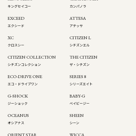
キングセイコー
カンパノラ
EXCEED
ATTESA
エクシード
アテッサ
XC
CITIZEN L
クロスシー
シチズンエル
CITIZEN COLLECTION
THE CITIZEN
シチズンコレクション
ザ・シチズン
ECO-DRIVE ONE
SERIES 8
エコ・ドライブワン
シリーズエイト
G-SHOCK
BABY-G
ジーショック
ベイビージー
OCEANUS
SHEEN
オシアナス
シーン
ORIENT STAR
WICCA