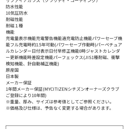
サファイアガラス（クラリティ・コーティング）
防水性能
10気圧防水
耐磁性能
耐磁１種
機能
充電量表示機能充電警告機能過充電防止機能パワーセーブ機
能フル充電時約1.5年可動(パワーセーブ作動時)パーペチュア
ルカレンダー日付表示日付早修正機能0時ジャストカレンダ
ー更新機能時差設定機能パーフェックス(JIS1種耐磁、衝撃
検知機能、針自動補正機能)
原産国
日本製
メーカー保証
1年間メーカー保証(MYCITIZENシチズンオーナーズクラブ
ご登録により10年間)
※重量、厚み、サイズは参考値としてご参照ください。
※価格及び仕様は、予告なく変更する場合があります。