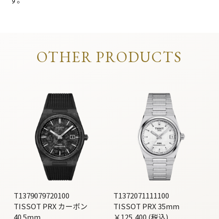
OTHER PRODUCTS
T1379079720100
T1372071111100
TISSOT PRX カーボン
TISSOT PRX 35mm
40.5mm
￥125,400 (税込)