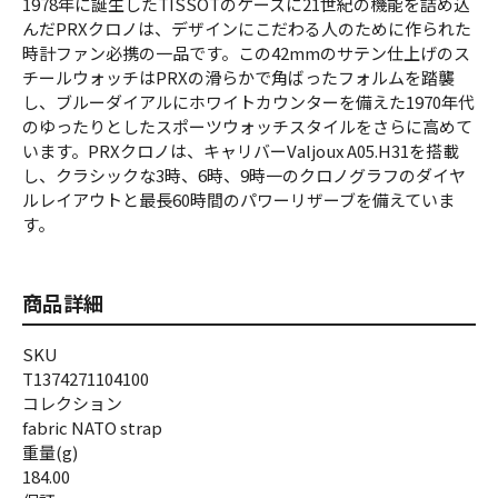
1978年に誕生したTISSOTのケースに21世紀の機能を詰め込
んだPRXクロノは、デザインにこだわる人のために作られた
時計ファン必携の一品です。この42mmのサテン仕上げのス
チールウォッチはPRXの滑らかで角ばったフォルムを踏襲
し、ブルーダイアルにホワイトカウンターを備えた1970年代
のゆったりとしたスポーツウォッチスタイルをさらに高めて
います。PRXクロノは、キャリバーValjoux A05.H31を搭載
し、クラシックな3時、6時、9時一のクロノグラフのダイヤ
ルレイアウトと最長60時間のパワーリザーブを備えていま
す。
商品詳細
SKU
T1374271104100
コレクション
fabric NATO strap
重量(g)
184.00