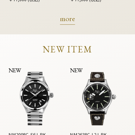
more
NEW ITEM
NEW
NEW
NM2098C-S6J-BK
NM2638C-L2J-BK