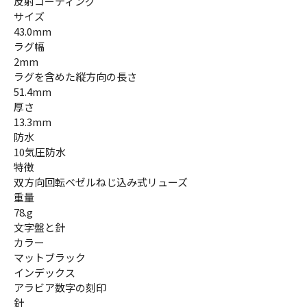
反射コーティング
サイズ
43.0mm
ラグ幅
2mm
ラグを含めた縦方向の長さ
51.4mm
厚さ
13.3mm
防水
10気圧防水
特徴
双方向回転ベゼルねじ込み式リューズ
重量
78.g
文字盤と針
カラー
マットブラック
インデックス
アラビア数字の刻印
針