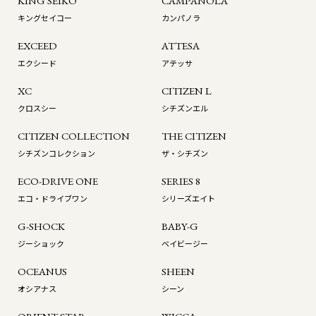
KING SEIKO
CAMPANOLA
キングセイコー
カンパノラ
EXCEED
ATTESA
エクシード
アテッサ
XC
CITIZEN L
クロスシー
シチズンエル
CITIZEN COLLECTION
THE CITIZEN
シチズンコレクション
ザ・シチズン
ECO-DRIVE ONE
SERIES 8
エコ・ドライブワン
シリーズエイト
G-SHOCK
BABY-G
ジーショック
ベイビージー
OCEANUS
SHEEN
オシアナス
シーン