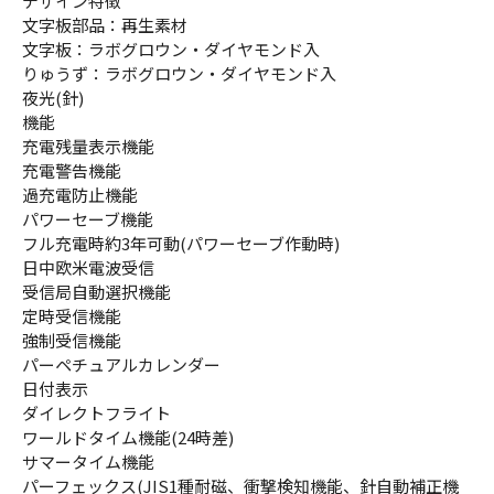
デザイン特徴
文字板部品：再生素材
文字板：ラボグロウン・ダイヤモンド入
りゅうず：ラボグロウン・ダイヤモンド入
夜光(針)
機能
充電残量表示機能
充電警告機能
過充電防止機能
パワーセーブ機能
フル充電時約3年可動(パワーセーブ作動時)
日中欧米電波受信
受信局自動選択機能
定時受信機能
強制受信機能
パーペチュアルカレンダー
日付表示
ダイレクトフライト
ワールドタイム機能(24時差)
サマータイム機能
パーフェックス(JIS1種耐磁、衝撃検知機能、針自動補正機