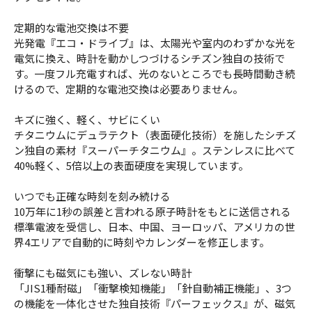
定期的な電池交換は不要
光発電『エコ・ドライブ』は、太陽光や室内のわずかな光を
電気に換え、時計を動かしつづけるシチズン独自の技術で
す。一度フル充電すれば、光のないところでも長時間動き続
けるので、定期的な電池交換は必要ありません。
キズに強く、軽く、サビにくい
チタニウムにデュラテクト（表面硬化技術）を施したシチズ
ン独自の素材『スーパーチタニウム』。ステンレスに比べて
40%軽く、5倍以上の表面硬度を実現しています。
いつでも正確な時刻を刻み続ける
10万年に1秒の誤差と言われる原子時計をもとに送信される
標準電波を受信し、日本、中国、ヨーロッパ、アメリカの世
界4エリアで自動的に時刻やカレンダーを修正します。
衝撃にも磁気にも強い、ズレない時計
「JIS1種耐磁」「衝撃検知機能」「針自動補正機能」、3つ
の機能を一体化させた独自技術『パーフェックス』が、磁気