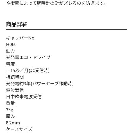
や衝撃によって腕時計の針がズレるのを防ぎます。
商品詳細
キャリバーNo.
H060
動力
光発電エコ・ドライブ
精度
±15秒／月(非受信時)
持続時間
光発電約3年(パワーセーブ作動時)
電波受信
日中欧米電波受信
重量
35g
厚み
8.2mm
ケースサイズ