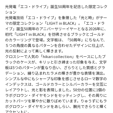
光発電「エコ・ドライブ」誕生50周年を記念した限定コレク
ション
光発電技術「エコ・ドライブ」を象徴した「光と時」がテー
マの限定コレクション「LIGHT in BLACK」。「エコ・ドラ
イブ」誕生50周年のアニバーサリーイヤーとなる2026年に、
初代「LIGHT in BLACK」を彷彿させるブラックとゴールド
のカラーリングで登場。文字板は、「50周年」にちなんで、
５つの角度の異なるパターンを合わせたデザインに仕上げ、
光の反射によって美しく輝きます。
クロスシーで人気の「hikari collection」をベースにしたブ
ラックのケースが、キリッと引き締まった印象を与え、文字
板は5つのパターンが重なり合い、ざらりとした質感とグラ
デーション、練り込まれたラメの輝きが豊かな表情を演出。
シンプルな中にもシャープな印象を感じさせるローマ数字の
インデックスは、ゴールドカラーとシルバーカラーを交互に
レイアウトし、光と影を表現しました。50分の位置に1個の
ラボグロウン・ダイヤモンドをセッティングし、その周りに
カットパーツを華やかに散りばめています。りゅうずにもラ
ボグロウン・ダイヤモンドをあしらい、腕元できらりと輝く
アクセントに。