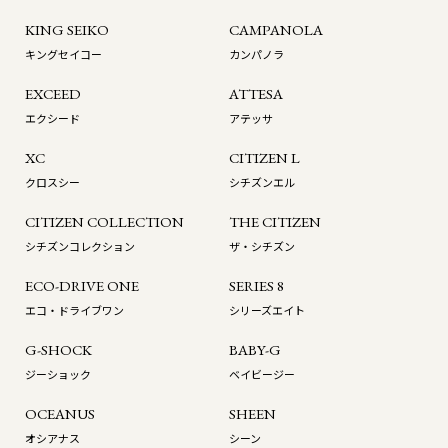
KING SEIKO
CAMPANOLA
キングセイコー
カンパノラ
EXCEED
ATTESA
エクシード
アテッサ
XC
CITIZEN L
クロスシー
シチズンエル
CITIZEN COLLECTION
THE CITIZEN
シチズンコレクション
ザ・シチズン
ECO-DRIVE ONE
SERIES 8
エコ・ドライブワン
シリーズエイト
G-SHOCK
BABY-G
ジーショック
ベイビージー
OCEANUS
SHEEN
オシアナス
シーン